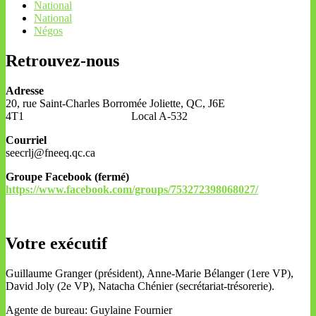
National
National
Négos
Retrouvez-nous
Adresse
20, rue Saint-Charles Borromée Joliette, QC, J6E
4T1 Local A-532
Courriel
seecrlj@fneeq.qc.ca
Groupe Facebook (fermé)
https://www.facebook.com/groups/753272398068027/
Votre exécutif
Guillaume Granger (président), Anne-Marie Bélanger (1ere VP),
David Joly (2e VP), Natacha Chénier (secrétariat-trésorerie).
Agente de bureau: Guylaine Fournier